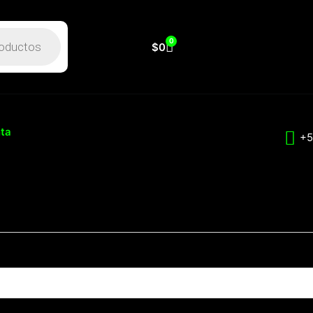
Carrito
0
$
0
ta
+5