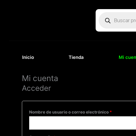
Ir
Obligatorio
Obligatorio
al
Búsqueda
de
contenido
productos
Inicio
Tienda
Mi cuen
Mi cuenta
Acceder
Nombre de usuario o correo electrónico
*