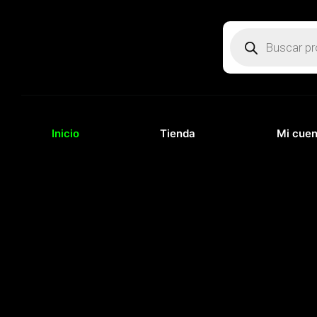
Ir
al
Búsqueda
de
contenido
productos
Inicio
Tienda
Mi cuen