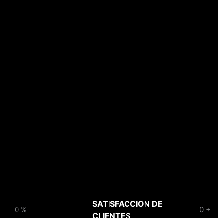
SATISFACCION DE
0
%
0
+
CLIENTES