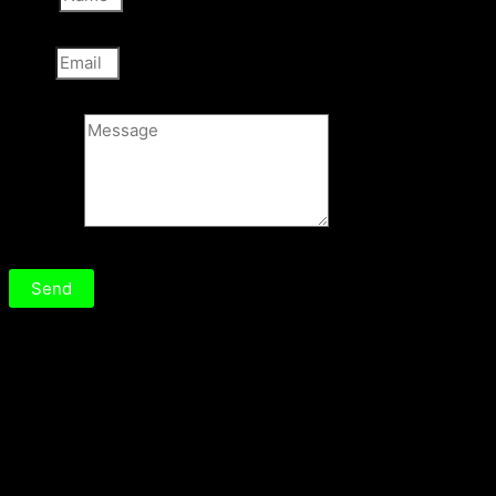
Email
Message
Send
Frequently
As