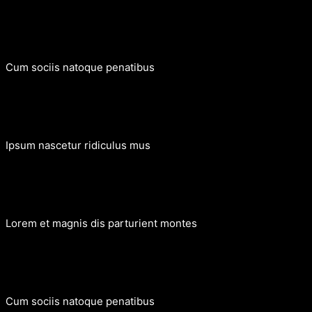
Cum sociis natoque penatibus
Lorem ipsum dolor sit amet, consectetur adipiscing elit. Ut elit
Ipsum nascetur ridiculus mus
Lorem ipsum dolor sit amet, consectetur adipiscing elit. Ut elit
Lorem et magnis dis parturient montes
Lorem ipsum dolor sit amet, consectetur adipiscing elit. Ut elit
Cum sociis natoque penatibus