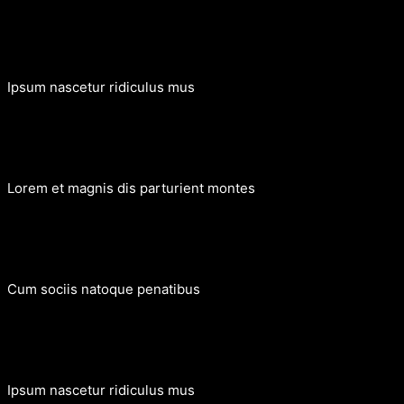
Lorem ipsum dolor sit amet, consectetur adipiscing elit. Ut elit
Ipsum nascetur ridiculus mus
Lorem ipsum dolor sit amet, consectetur adipiscing elit. Ut elit
Lorem et magnis dis parturient montes
Lorem ipsum dolor sit amet, consectetur adipiscing elit. Ut elit
Cum sociis natoque penatibus
Lorem ipsum dolor sit amet, consectetur adipiscing elit. Ut elit
Ipsum nascetur ridiculus mus