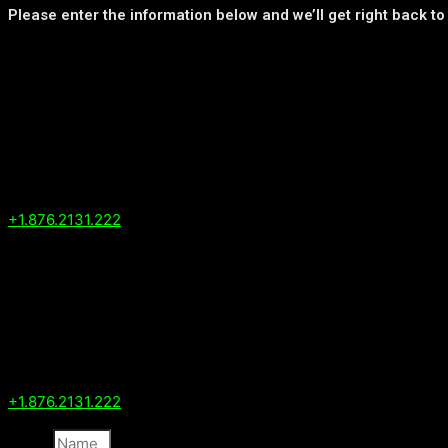
Please enter the information below and we’ll get right back to
San Francisco
179 Clinton Street,
Little Rock
San Francisco, SF
32671
+1.876.2131.222
Virginia
1428 Callison Lane
Building
Virginia, VA 22902
+1.876.2131.222
Name